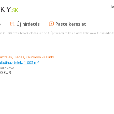
J
ó
Új hirdetés
Paste kereslet
>
>
>
va
Építkezési telkek eladás Senec
Építkezési telkek eladás Kalinkovo
Családiház
aládiház telek, 1 005 m
2
Kalinkovo
00
EUR