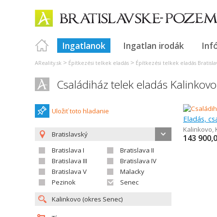
Ingatlanok
Ingatlan irodák
Inf
>
>
AReality.sk
Építkezési telkek eladás
Építkezési telkek eladás Bratisla
Családiház telek eladás Kalinkovo
Uložiť toto hladanie
Eladás, cs
Kalinkovo
,
Bratislavský
143 900,
Bratislava I
Bratislava II
Bratislava III
Bratislava IV
Bratislava V
Malacky
Pezinok
Senec