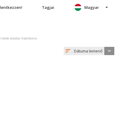
elentkezzen!
Tagjai
Magyar
 telek eladás Kalinkovo
Dátuma lemenő