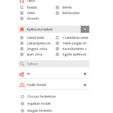
Típus
Eladás
Bérlet
Vétel
Bérbevétel
Árverés
Építkezési telkek
Üdülő telek
Családiház telek
Lákásépítési telek
Telek polgári ellátáshoz
Vegyes zóna
Kereskedelmi zóna
Ipari zóna
Egyéb építkezési telek
Ár
Padló felület
Összes hirdetései
Ingatlan irodák
Magán hírdetés