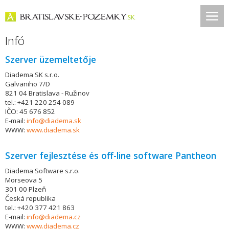
Infó
Szerver üzemeltetője
Diadema SK s.r.o.
Galvaniho 7/D
821 04 Bratislava - Ružinov
tel.: +421 220 254 089
IČO: 45 676 852
E-mail:
info@diadema.sk
WWW:
www.diadema.sk
Szerver fejlesztése és off-line software Pantheon
Diadema Software s.r.o.
Morseova 5
301 00 Plzeň
Česká republika
tel.: +420 377 421 863
E-mail:
info@diadema.cz
WWW:
www.diadema.cz