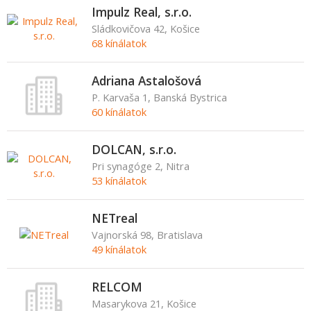
Impulz Real, s.r.o.
Sládkovičova 42, Košice
68 kínálatok
Adriana Astalošová
P. Karvaša 1, Banská Bystrica
60 kínálatok
DOLCAN, s.r.o.
Pri synagóge 2, Nitra
53 kínálatok
NETreal
Vajnorská 98, Bratislava
49 kínálatok
RELCOM
Masarykova 21, Košice