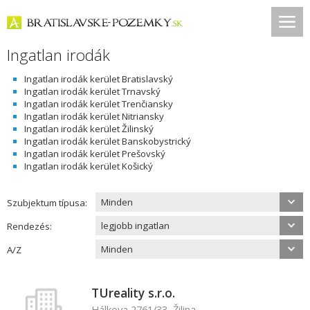
Ingatlan irodák
Ingatlan irodák kerület Bratislavský
Ingatlan irodák kerület Trnavský
Ingatlan irodák kerület Trenčiansky
Ingatlan irodák kerület Nitriansky
Ingatlan irodák kerület Žilinský
Ingatlan irodák kerület Banskobystrický
Ingatlan irodák kerület Prešovský
Ingatlan irodák kerület Košický
Minden
Szubjektum típusa:
legjobb ingatlan
Rendezés:
Minden
A/Z
TUreality s.r.o.
Hálkova 2761/33, Žilina