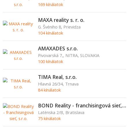
169 kínálatok
MAXA reality s. r. o.
G. Švéniho 8, Prievidza
104 kínálatok
AMAXADES s.r.o.
Pivovarská 7,, NITRA, SLOVAKIA
100 kínálatok
TIMA Real, s.r.o.
Hlavná 26/34, Trnava
84 kínálatok
BOND Reality - franchisingová sieť, s.r.o.
Laténska 2/B, Bratislava
75 kínálatok