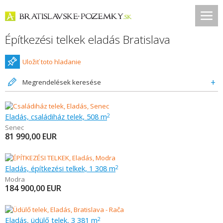
Építkezési telkek eladás Bratislava
Uložiť toto hladanie
Megrendelések keresése
Eladás, családiház telek, 508 m
2
Senec
81 990,00
EUR
Eladás, építkezési telkek, 1 308 m
2
Modra
184 900,00
EUR
Eladás, üdülő telek, 3 381 m
2