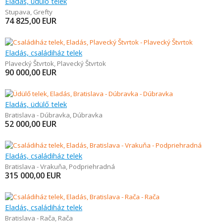
Eladás, üdülő telek
Stupava
,
Grefty
74 825,00
EUR
Eladás, családiház telek
Plavecký Štvrtok
,
Plavecký Štvrtok
90 000,00
EUR
Eladás, üdülő telek
Bratislava - Dúbravka
,
Dúbravka
52 000,00
EUR
Eladás, családiház telek
Bratislava - Vrakuňa
,
Podpriehradná
315 000,00
EUR
Eladás, családiház telek
Bratislava - Rača
,
Rača