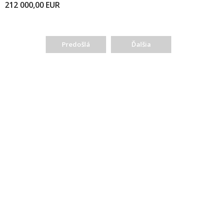
212 000,00
EUR
Predošlá
Ďalšia