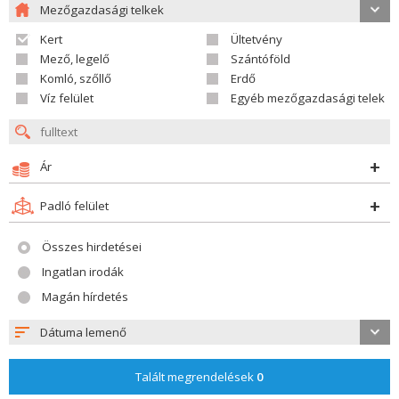
Mezőgazdasági telkek
Kert
Ültetvény
Mező, legelő
Szántóföld
Komló, szőllő
Erdő
Víz felület
Egyéb mezőgazdasági telek
Ár
Padló felület
Összes hirdetései
Ingatlan irodák
Magán hírdetés
Dátuma lemenő
Talált megrendelések
0