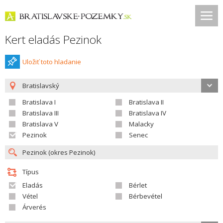
Kert eladás Pezinok
Uložiť toto hladanie
Bratislavský
Bratislava I
Bratislava II
Bratislava III
Bratislava IV
Bratislava V
Malacky
Pezinok
Senec
Típus
Eladás
Bérlet
Vétel
Bérbevétel
Árverés