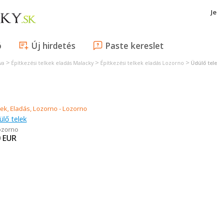
J
ó
Új hirdetés
Paste kereslet
>
>
>
va
Építkezési telkek eladás Malacky
Építkezési telkek eladás Lozorno
Üdülő tel
ülő telek
ozorno
0
EUR