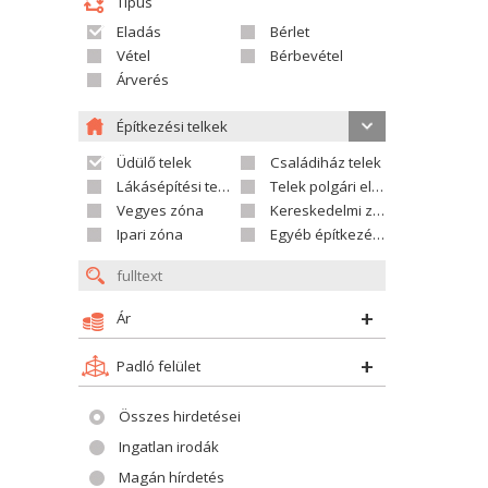
Típus
Eladás
Bérlet
Vétel
Bérbevétel
Árverés
Építkezési telkek
Üdülő telek
Családiház telek
Lákásépítési telek
Telek polgári ellátáshoz
Vegyes zóna
Kereskedelmi zóna
Ipari zóna
Egyéb építkezési telek
Ár
Padló felület
Összes hirdetései
Ingatlan irodák
Magán hírdetés