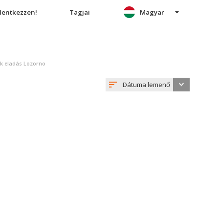
elentkezzen!
Tagjai
Magyar
ek eladás Lozorno
Dátuma lemenő