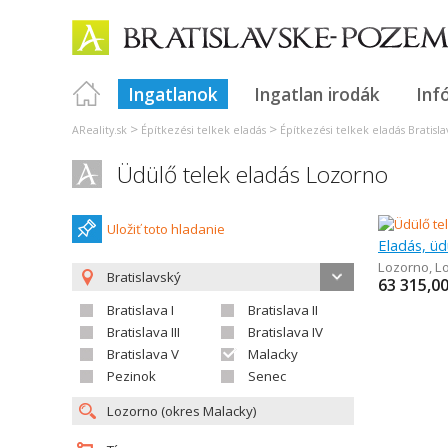
Ingatlanok
Ingatlan irodák
Inf
>
>
AReality.sk
Építkezési telkek eladás
Építkezési telkek eladás Bratisla
Üdülő telek eladás Lozorno
Uložiť toto hladanie
Eladás, üd
Lozorno
,
L
Bratislavský
63 315,0
Bratislava I
Bratislava II
Bratislava III
Bratislava IV
Bratislava V
Malacky
Pezinok
Senec